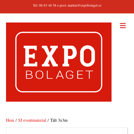
Tel: 08-83 48 58 e-post:
marten@expobolaget.se
M
E
N
Y
Hem
/
SJ eventmaterial
/ Tält 3x3m