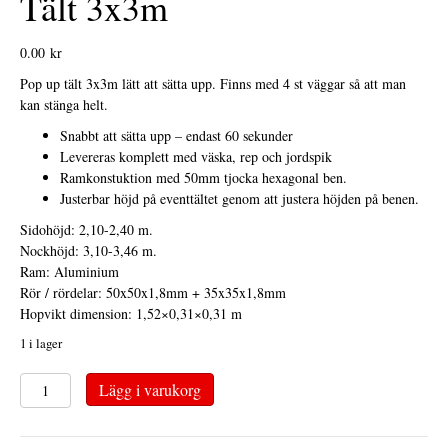
Tält 3x3m
0.00
kr
Pop up tält 3x3m lätt att sätta upp. Finns med 4 st väggar så att man
kan stänga helt.
Snabbt att sätta upp – endast 60 sekunder
Levereras komplett med väska, rep och jordspik
Ramkonstuktion med 50mm tjocka hexagonal ben.
Justerbar höjd på eventtältet genom att justera höjden på benen.
Sidohöjd: 2,10-2,40 m.
Nockhöjd: 3,10-3,46 m.
Ram: Aluminium
Rör / rördelar: 50x50x1,8mm + 35x35x1,8mm
Hopvikt dimension: 1,52×0,31×0,31 m
1 i lager
Tält
Lägg i varukorg
3x3m
mängd