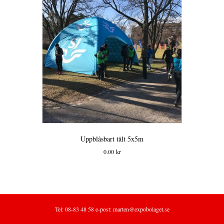
Uppblåsbart tält 5x5m
0.00
kr
Tel: 08-83 48 58 e-post:
marten@expobolaget.se