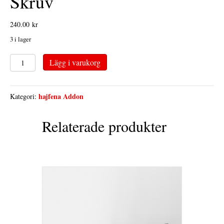
Skruv
240.00
kr
3 i lager
Skruv
Lägg i varukorg
mängd
hajfena Addon
Kategori:
Relaterade produkter