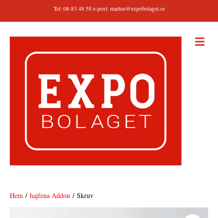
Tel: 08-83 48 58 e-post:
marten@expobolaget.se
M
E
N
Y
Hem
/
hajfena Addon
/ Skruv