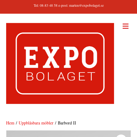
Tel: 08-83 48 58 e-post:
marten@expobolaget.se
M
E
N
Y
Hem
/
Uppblåsbara möbler
/ Barbord II