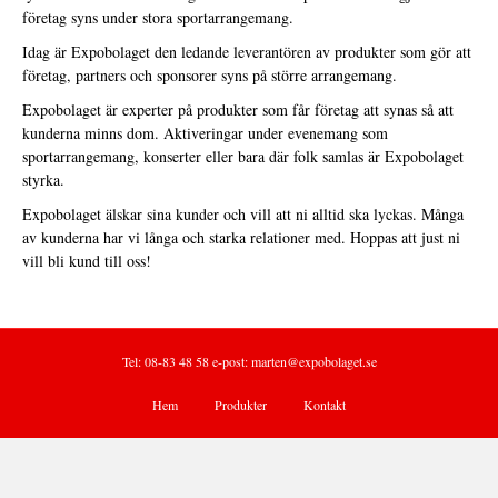
företag syns under stora sportarrangemang.
Idag är Expobolaget den ledande leverantören av produkter som gör att
företag, partners och sponsorer syns på större arrangemang.
Expobolaget är experter på produkter som får företag att synas så att
kunderna minns dom. Aktiveringar under evenemang som
sportarrangemang, konserter eller bara där folk samlas är Expobolaget
styrka.
Expobolaget älskar sina kunder och vill att ni alltid ska lyckas. Många
av kunderna har vi långa och starka relationer med. Hoppas att just ni
vill bli kund till oss!
Tel: 08-83 48 58 e-post:
marten@expobolaget.se
Hem
Produkter
Kontakt