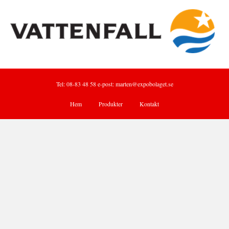
Tel: 08-83 48 58 e-post:
marten@expobolaget.se
Hem
Produkter
Kontakt