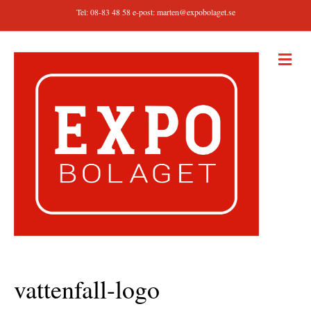
Tel: 08-83 48 58 e-post:
marten@expobolaget.se
M
E
N
Y
vattenfall-logo