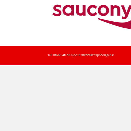
Tel: 08-83 48 58 e-post:
marten@expobolaget.se