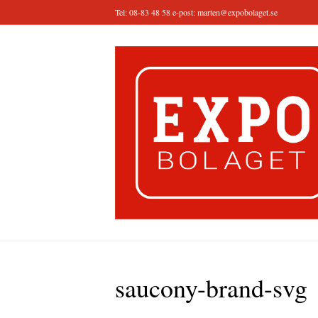
Tel: 08-83 48 58 e-post:
marten@expobolaget.se
saucony-brand-svg