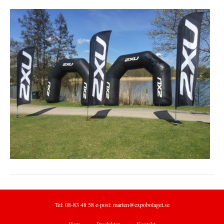
Tel: 08-83 48 58 e-post:
marten@expobolaget.se
Hem
Produkter
Kontakt