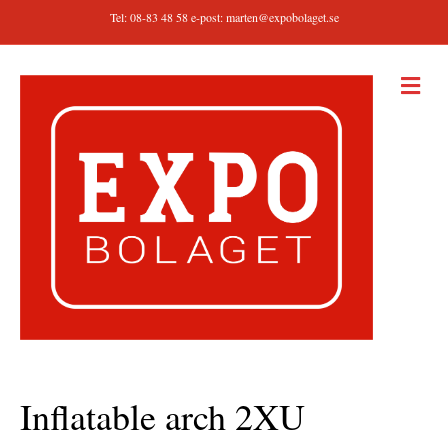
Tel: 08-83 48 58 e-post:
marten@expobolaget.se
M
E
N
Y
Inflatable arch 2XU