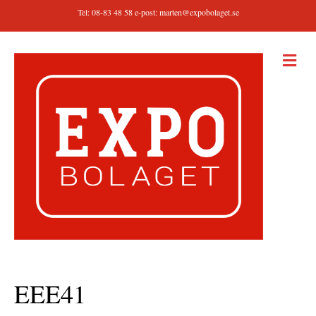
Tel: 08-83 48 58 e-post:
marten@expobolaget.se
M
E
N
Y
EEE41