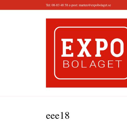
Tel: 08-83 48 58 e-post:
marten@expobolaget.se
eee18