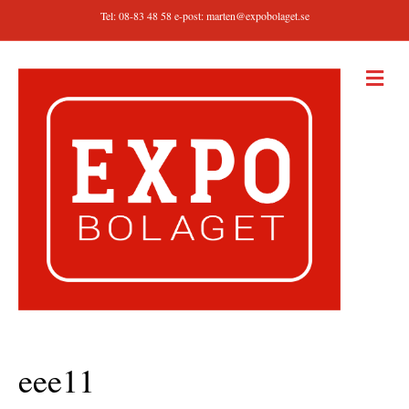
Tel: 08-83 48 58 e-post:
marten@expobolaget.se
M
E
N
Y
eee11