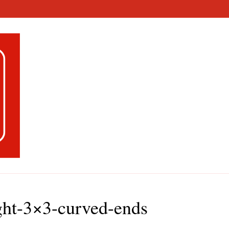
ght-3×3-curved-ends