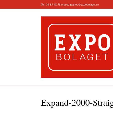
Tel: 08-83 48 58 e-post:
marten@expobolaget.se
Expand-2000-Strai