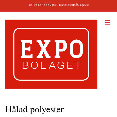
Tel: 08-83 48 58 e-post:
marten@expobolaget.se
M
E
N
Y
Hålad polyester