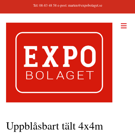
Tel: 08-83 48 58 e-post:
marten@expobolaget.se
M
E
N
Y
Uppblåsbart tält 4x4m