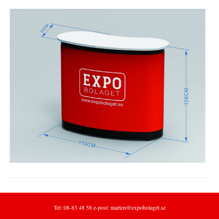
Tel: 08-83 48 58 e-post:
marten@expobolaget.se