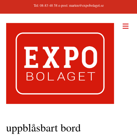
Tel: 08-83 48 58 e-post:
marten@expobolaget.se
M
E
N
Y
uppblåsbart bord