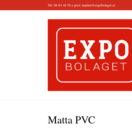
Tel: 08-83 48 58 e-post:
marten@expobolaget.se
Matta PVC